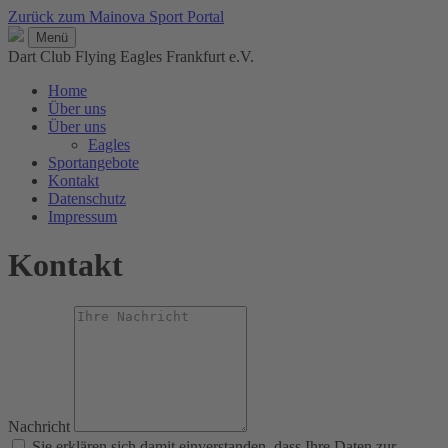
Zurück zum Mainova Sport Portal
Menü
Dart Club Flying Eagles Frankfurt e.V.
Home
Über uns
Über uns
Eagles
Sportangebote
Kontakt
Datenschutz
Impressum
Kontakt
Nachricht
Sie erklären sich damit einverstanden, dass Ihre Daten zur