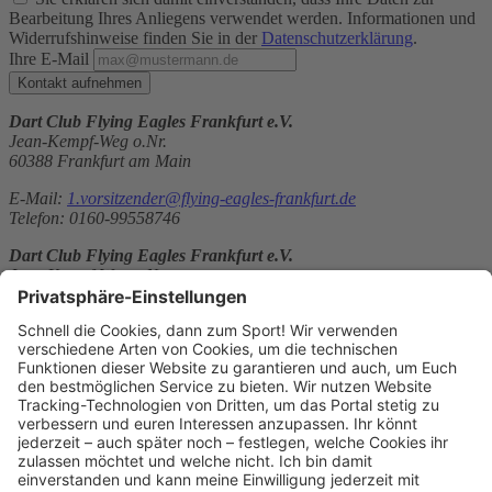
Bearbeitung Ihres Anliegens verwendet werden. Informationen und
Widerrufshinweise finden Sie in der
Datenschutzerklärung
.
Ihre E-Mail
Kontakt aufnehmen
Dart Club Flying Eagles Frankfurt e.V.
Jean-Kempf-Weg o.Nr.
60388 Frankfurt am Main
E-Mail:
1.vorsitzender@flying-eagles-frankfurt.de
Telefon: 0160-99558746
Dart Club Flying Eagles Frankfurt e.V.
Jean-Kempf-Weg o.Nr.
60388 Frankfurt am Main
E-Mail:
1.vorsitzender@flying-eagles-frankfurt.de
Telefon: 0160-99558746
Sitemap
Über uns
Kontakt