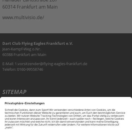
60314 Frankfurt am Main
www.multivisio.de/
Dart Club Flying Eagles Frankfurt e.V.
Jean-Kempf-Weg o.Nr.
60388 Frankfurt am Main
E-Mail:
1.vorsitzender@flying-eagles-frankfurt.de
Telefon: 0160-99558746
SITEMAP
Über uns
Eagles
Kontakt
KONTAKT