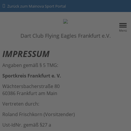
Zurück zum Mainova Sport Portal
Menü
Dart Club Flying Eagles Frankfurt e.V.
HOME
IMPRESSUM
ÜBER UNS
Angaben gemäß § 5 TMG:
Sportkreis Frankfurt e. V.
SPORTANGEBOTE
Eagles
Wächtersbacherstraße 80
60386 Frankfurt am Main
Kontakt
Vertreten durch:
Datenschutz
Roland Frischkorn (Vorsitzender)
Impressum
Ust-IdNr. gemäß §27 a