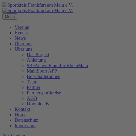
Menü
Vereine
Events
News
Über uns
Über uns
Das Projekt
Anleitung
#BeActive FrankfurtRheinMain
MainSport APP
Botschafter:innen
Team
Partner
Partnersportkreise
AGB
Downloads
Kontakt
Home
Datenschutz
Impressum
Für Vereine