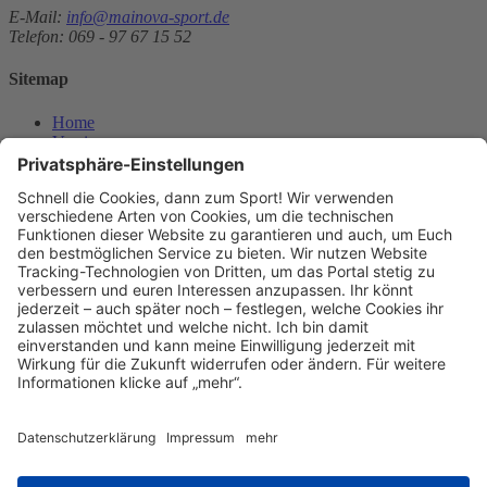
E-Mail:
info@mainova-sport.de
Telefon: 069 - 97 67 15 52
Sitemap
Home
Vereine
Events
News
Über uns
Kontakt
Das Projekt
Team
Partnersportkreise
Mediathek
Downloads
Verein registrieren
Newsletter
Abonnieren