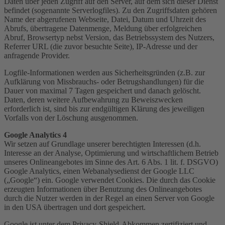
Daten über jeden Zugriff auf den Server, auf dem sich dieser Dienst
befindet (sogenannte Serverlogfiles). Zu den Zugriffsdaten gehören
Name der abgerufenen Webseite, Datei, Datum und Uhrzeit des
Abrufs, übertragene Datenmenge, Meldung über erfolgreichen
Abruf, Browsertyp nebst Version, das Betriebssystem des Nutzers,
Referrer URL (die zuvor besuchte Seite), IP-Adresse und der
anfragende Provider.
Logfile-Informationen werden aus Sicherheitsgründen (z.B. zur
Aufklärung von Missbrauchs- oder Betrugshandlungen) für die
Dauer von maximal 7 Tagen gespeichert und danach gelöscht.
Daten, deren weitere Aufbewahrung zu Beweiszwecken
erforderlich ist, sind bis zur endgültigen Klärung des jeweiligen
Vorfalls von der Löschung ausgenommen.
Google Analytics 4
Wir setzen auf Grundlage unserer berechtigten Interessen (d.h.
Interesse an der Analyse, Optimierung und wirtschaftlichem Betrieb
unseres Onlineangebotes im Sinne des Art. 6 Abs. 1 lit. f. DSGVO)
Google Analytics, einen Webanalysedienst der Google LLC
(„Google“) ein. Google verwendet Cookies. Die durch das Cookie
erzeugten Informationen über Benutzung des Onlineangebotes
durch die Nutzer werden in der Regel an einen Server von Google
in den USA übertragen und dort gespeichert.
Google ist unter dem Privacy-Shield-Abkommen zertifiziert und