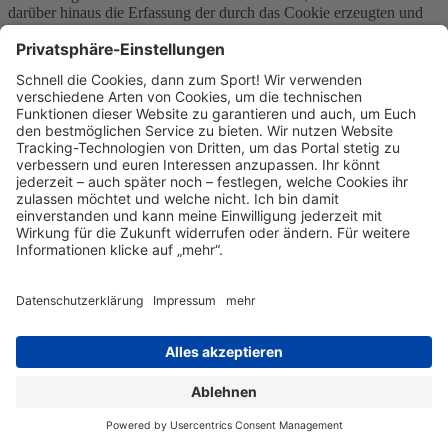
darüber hinaus die Erfassung der durch das Cookie erzeugten und
auf ihre Nutzung des Onlineangebotes bezogenen Daten an Google
sowie die Verarbeitung dieser Daten durch Google verhindern,
indem sie das unter folgendem Link verfügbare Browser-Plugin
herunterladen und installieren:
http://tools.google.com/dlpage/gaoptout?hl=de.
Weitere Informationen zur Datennutzung durch Google,
Einstellungs- und Widerspruchsmöglichkeiten, erfahren Sie in der
Datenschutzerklärung von Google
(https://policies.google.com/technologies/ads) sowie in den
Einstellungen für die Darstellung von Werbeeinblendungen durch
Google (https://adssettings.google.com/authenticated).
Die personenbezogenen Daten der Nutzer werden nach 14 Monaten
gelöscht oder anonymisiert.
Google Tag Manager
Wir verwenden den Dienst namens Google Tag Manager von
Google. "Google" ist eine Firmengruppe und besteht aus den
Firmen Google Ireland Ltd. (Anbieter des Dienstes), Gordon House,
Barrow Street, Dublin 4, Irland sowie Google LLC, 1600
Amphitheatre Parkway, Mountain View, CA 94043, USA sowie
andere verbundene Unternehmen der Google LLC. Wir haben einen