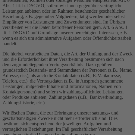
Interessenten, Kunden oder sonstiger Personen entsprechend Art. 6
Abs. 1 lit. b. DSGVO, sofern wir ihnen gegenüber vertragliche
Leistungen anbieten oder im Rahmen bestehender geschäftlicher
Beziehung, z.B. gegenüber Mitgliedern, tätig werden oder selbst
Empfänger von Leistungen und Zuwendungen sind. Im Übrigen
verarbeiten wir die Daten betroffener Personen gem. Art. 6 Abs. 1
lit. f. DSGVO auf Grundlage unserer berechtigten Interessen, z.B.
wenn es sich um administrative Aufgaben oder Öffentlichkeitsarbeit
handelt.
Die hierbei verarbeiteten Daten, die Art, der Umfang und der Zweck
und die Erforderlichkeit ihrer Verarbeitung bestimmen sich nach
dem zugrundeliegenden Vertragsverhältnis. Dazu gehören
grundsätzlich Bestands- und Stammdaten der Personen (z.B., Name,
Adresse, etc.), als auch die Kontaktdaten (z.B., E-Mailadresse,
Telefon, etc.), die Vertragsdaten (z.B., in Anspruch genommene
Leistungen, mitgeteilte Inhalte und Informationen, Namen von
Kontaktpersonen) und sofern wir zahlungspflichtige Leistungen
oder Produkte anbieten, Zahlungsdaten (z.B., Bankverbindung,
Zahlungshistorie, etc.).
Wir löschen Daten, die zur Erbringung unserer satzungs- und
geschäftsmäßigen Zwecke nicht mehr erforderlich sind. Dies
bestimmt sich entsprechend der jeweiligen Aufgaben und
vertraglichen Beziehungen. Im Fall geschäftlicher Verarbeitung
bewahren wir die Daten so lange auf, wie sie zur