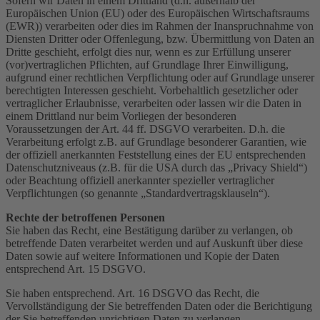
Sofern wir Daten in einem Drittland (d.h. außerhalb der
Europäischen Union (EU) oder des Europäischen Wirtschaftsraums
(EWR)) verarbeiten oder dies im Rahmen der Inanspruchnahme von
Diensten Dritter oder Offenlegung, bzw. Übermittlung von Daten an
Dritte geschieht, erfolgt dies nur, wenn es zur Erfüllung unserer
(vor)vertraglichen Pflichten, auf Grundlage Ihrer Einwilligung,
aufgrund einer rechtlichen Verpflichtung oder auf Grundlage unserer
berechtigten Interessen geschieht. Vorbehaltlich gesetzlicher oder
vertraglicher Erlaubnisse, verarbeiten oder lassen wir die Daten in
einem Drittland nur beim Vorliegen der besonderen
Voraussetzungen der Art. 44 ff. DSGVO verarbeiten. D.h. die
Verarbeitung erfolgt z.B. auf Grundlage besonderer Garantien, wie
der offiziell anerkannten Feststellung eines der EU entsprechenden
Datenschutzniveaus (z.B. für die USA durch das „Privacy Shield“)
oder Beachtung offiziell anerkannter spezieller vertraglicher
Verpflichtungen (so genannte „Standardvertragsklauseln“).
Rechte der betroffenen Personen
Sie haben das Recht, eine Bestätigung darüber zu verlangen, ob
betreffende Daten verarbeitet werden und auf Auskunft über diese
Daten sowie auf weitere Informationen und Kopie der Daten
entsprechend Art. 15 DSGVO.
Sie haben entsprechend. Art. 16 DSGVO das Recht, die
Vervollständigung der Sie betreffenden Daten oder die Berichtigung
der Sie betreffenden unrichtigen Daten zu verlangen.