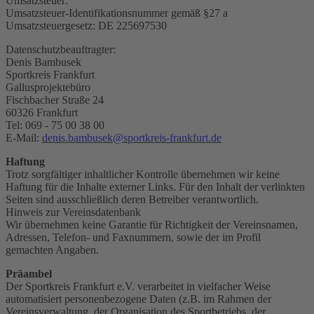
Umsatzsteuer:
Umsatzsteuer-Identifikationsnummer gemäß §27 a
Umsatzsteuergesetz: DE 225697530
Datenschutzbeauftragter:
Denis Bambusek
Sportkreis Frankfurt
Gallusprojektebüro
Fischbacher Straße 24
60326 Frankfurt
Tel: 069 - 75 00 38 00
E-Mail:
denis.bambusek@sportkreis-frankfurt.de
Haftung
Trotz sorgfältiger inhaltlicher Kontrolle übernehmen wir keine
Haftung für die Inhalte externer Links. Für den Inhalt der verlinkten
Seiten sind ausschließlich deren Betreiber verantwortlich.
Hinweis zur Vereinsdatenbank
Wir übernehmen keine Garantie für Richtigkeit der Vereinsnamen,
Adressen, Telefon- und Faxnummern, sowie der im Profil
gemachten Angaben.
Präambel
Der Sportkreis Frankfurt e.V. verarbeitet in vielfacher Weise
automatisiert personenbezogene Daten (z.B. im Rahmen der
Vereinsverwaltung, der Organisation des Sportbetriebs, der