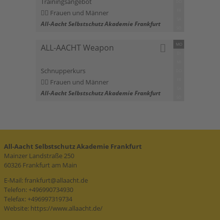
Trainingsangebot
DO
FR
Frauen und Männer
SA
All-Aacht Selbstschutz Akademie Frankfurt
SO
MO
ALL-AACHT Weapon
DI
MI
Schnupperkurs
DO
FR
Frauen und Männer
SA
All-Aacht Selbstschutz Akademie Frankfurt
SO
All-Aacht Selbstschutz Akademie Frankfurt
Mainzer Landstraße 250
60326 Frankfurt am Main
E-Mail:
frankfurt@allaacht.de
Telefon: +496990734930
Telefax: +496997319734
Website:
https://www.allaacht.de/