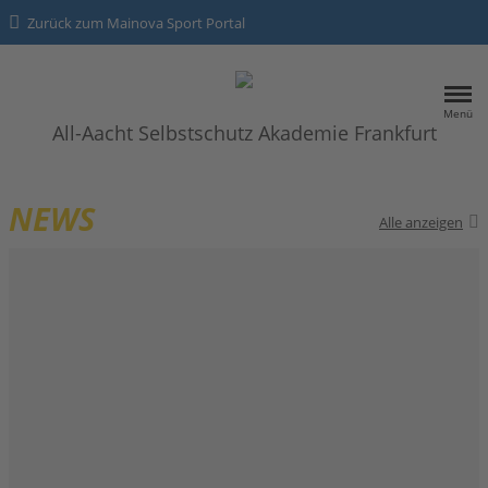
Zurück zum Mainova Sport Portal
Menü
All-Aacht Selbstschutz Akademie Frankfurt
HOME
NEWS
Alle anzeigen
SPORTANGEBOTE
NEWS
Kontakt
Datenschutz
Impressum