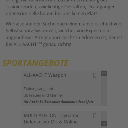
Trainierenden; zwielichtige Gestalten, Draufgänger
oder Kriminelle haben bei uns keinen Platz.
Wer also auf der Suche nach einem absolut effektiven
Selbstschutz-System ist, welches von Experten in
angenehmer Atmosphäre leicht zu erlernen ist, der ist
TM
bei ALL-AACHT
genau richtig!
SPORTANGEBOTE
MO
ALL-AACHT Weapon
DI
MI
Trainingsangebot
DO
FR
Frauen und Männer
SA
All-Aacht Selbstschutz Akademie Frankfurt
SO
MO
MULTI-ATHLON - Dynamic
DI
Defense vor Ort & Online
MI