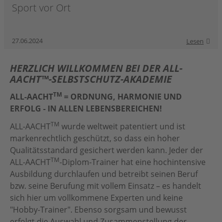
Sport vor Ort
27.06.2024
Lesen
HERZLICH WILLKOMMEN BEI DER ALL-
AACHT™-SELBSTSCHUTZ-AKADEMIE
TM
ALL-AACHT
= ORDNUNG, HARMONIE UND
ERFOLG - IN ALLEN LEBENSBEREICHEN!
TM
ALL-AACHT
wurde weltweit patentiert und ist
markenrechtlich geschützt, so dass ein hoher
Qualitätsstandard gesichert werden kann. Jeder der
TM
ALL-AACHT
-Diplom-Trainer hat eine hochintensive
Ausbildung durchlaufen und betreibt seinen Beruf
bzw. seine Berufung mit vollem Einsatz – es handelt
sich hier um vollkommene Experten und keine
"Hobby-Trainer". Ebenso sorgsam und bewusst
erfolgt die Auswahl und Zusammenstellung der