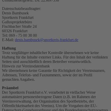
Umsatzsteuergesetz: DE 225697530
Datenschutzbeauftragter:
Denis Bambusek
Sportkreis Frankfurt
Gallusprojektebüro
Fischbacher Straße 24
60326 Frankfurt
Tel: 069 - 75 00 38 00
E-Mail:
denis.bambusek@sportkreis-frankfurt.de
Haftung
Trotz sorgfältiger inhaltlicher Kontrolle übernehmen wir keine
Haftung für die Inhalte externer Links. Für den Inhalt der verlinkten
Seiten sind ausschließlich deren Betreiber verantwortlich.
Hinweis zur Vereinsdatenbank
Wir übernehmen keine Garantie für Richtigkeit der Vereinsnamen,
Adressen, Telefon- und Faxnummern, sowie der im Profil
gemachten Angaben.
Präambel
Der Sportkreis Frankfurt e.V. verarbeitet in vielfacher Weise
automatisiert personenbezogene Daten (z.B. im Rahmen der
Vereinsverwaltung, der Organisation des Sportbetriebs, der
Öffentlichkeitsarbeit des Vereins). Um die Vorgaben der EU-
Datenschutz-Grundverordnung und des Bundesdatenschutzgesetzes