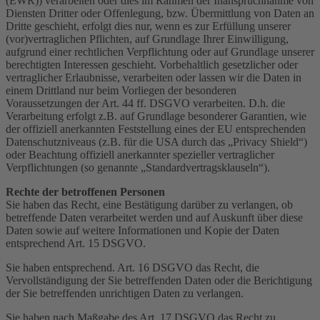
(EWR)) verarbeiten oder dies im Rahmen der Inanspruchnahme von
Diensten Dritter oder Offenlegung, bzw. Übermittlung von Daten an
Dritte geschieht, erfolgt dies nur, wenn es zur Erfüllung unserer
(vor)vertraglichen Pflichten, auf Grundlage Ihrer Einwilligung,
aufgrund einer rechtlichen Verpflichtung oder auf Grundlage unserer
berechtigten Interessen geschieht. Vorbehaltlich gesetzlicher oder
vertraglicher Erlaubnisse, verarbeiten oder lassen wir die Daten in
einem Drittland nur beim Vorliegen der besonderen
Voraussetzungen der Art. 44 ff. DSGVO verarbeiten. D.h. die
Verarbeitung erfolgt z.B. auf Grundlage besonderer Garantien, wie
der offiziell anerkannten Feststellung eines der EU entsprechenden
Datenschutzniveaus (z.B. für die USA durch das „Privacy Shield“)
oder Beachtung offiziell anerkannter spezieller vertraglicher
Verpflichtungen (so genannte „Standardvertragsklauseln“).
Rechte der betroffenen Personen
Sie haben das Recht, eine Bestätigung darüber zu verlangen, ob
betreffende Daten verarbeitet werden und auf Auskunft über diese
Daten sowie auf weitere Informationen und Kopie der Daten
entsprechend Art. 15 DSGVO.
Sie haben entsprechend. Art. 16 DSGVO das Recht, die
Vervollständigung der Sie betreffenden Daten oder die Berichtigung
der Sie betreffenden unrichtigen Daten zu verlangen.
Sie haben nach Maßgabe des Art. 17 DSGVO das Recht zu