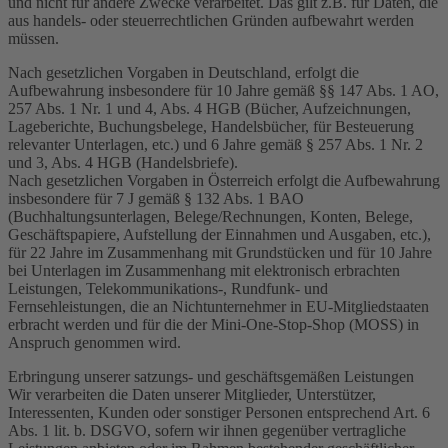
und nicht für andere Zwecke verarbeitet. Das gilt z.B. für Daten, die
aus handels- oder steuerrechtlichen Gründen aufbewahrt werden
müssen.
Nach gesetzlichen Vorgaben in Deutschland, erfolgt die
Aufbewahrung insbesondere für 10 Jahre gemäß §§ 147 Abs. 1 AO,
257 Abs. 1 Nr. 1 und 4, Abs. 4 HGB (Bücher, Aufzeichnungen,
Lageberichte, Buchungsbelege, Handelsbücher, für Besteuerung
relevanter Unterlagen, etc.) und 6 Jahre gemäß § 257 Abs. 1 Nr. 2
und 3, Abs. 4 HGB (Handelsbriefe).
Nach gesetzlichen Vorgaben in Österreich erfolgt die Aufbewahrung
insbesondere für 7 J gemäß § 132 Abs. 1 BAO
(Buchhaltungsunterlagen, Belege/Rechnungen, Konten, Belege,
Geschäftspapiere, Aufstellung der Einnahmen und Ausgaben, etc.),
für 22 Jahre im Zusammenhang mit Grundstücken und für 10 Jahre
bei Unterlagen im Zusammenhang mit elektronisch erbrachten
Leistungen, Telekommunikations-, Rundfunk- und
Fernsehleistungen, die an Nichtunternehmer in EU-Mitgliedstaaten
erbracht werden und für die der Mini-One-Stop-Shop (MOSS) in
Anspruch genommen wird.
Erbringung unserer satzungs- und geschäftsgemäßen Leistungen
Wir verarbeiten die Daten unserer Mitglieder, Unterstützer,
Interessenten, Kunden oder sonstiger Personen entsprechend Art. 6
Abs. 1 lit. b. DSGVO, sofern wir ihnen gegenüber vertragliche