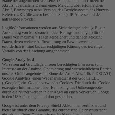
Name der abgerufenen Webseite, Datei, Datum und Uhrzeit des
Abrufs, übertragene Datenmenge, Meldung über erfolgreichen
Abruf, Browsertyp nebst Version, das Betriebssystem des Nutzers,
Referrer URL (die zuvor besuchte Seite), IP-Adresse und der
anfragende Provider.
Logfile-Informationen werden aus Sicherheitsgründen (z.B. zur
Aufklärung von Missbrauchs- oder Betrugshandlungen) für die
Dauer von maximal 7 Tagen gespeichert und danach gelöscht.
Daten, deren weitere Aufbewahrung zu Beweiszwecken
erforderlich ist, sind bis zur endgültigen Klärung des jeweiligen
Vorfalls von der Löschung ausgenommen.
Google Analytics 4
Wir setzen auf Grundlage unserer berechtigten Interessen (d.h.
Interesse an der Analyse, Optimierung und wirtschaftlichem Betrieb
unseres Onlineangebotes im Sinne des Art. 6 Abs. 1 lit. f. DSGVO)
Google Analytics, einen Webanalysedienst der Google LLC
(„Google“) ein. Google verwendet Cookies. Die durch das Cookie
erzeugten Informationen über Benutzung des Onlineangebotes
durch die Nutzer werden in der Regel an einen Server von Google
in den USA übertragen und dort gespeichert.
Google ist unter dem Privacy-Shield-Abkommen zertifiziert und
bietet hierdurch eine Garantie, das europäische Datenschutzrecht
einzuhalten (https://www.privacyshield.gov/participant?