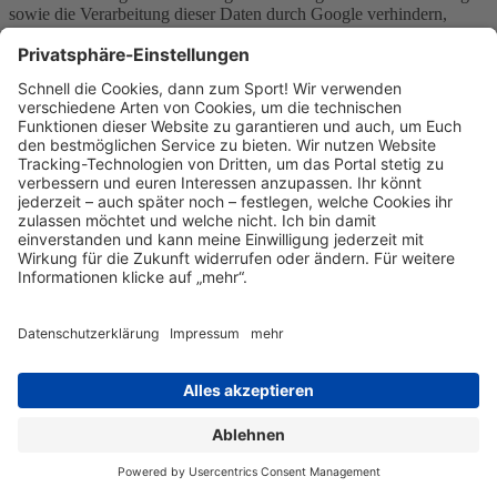
sowie die Verarbeitung dieser Daten durch Google verhindern,
indem sie das unter folgendem Link verfügbare Browser-Plugin
herunterladen und installieren:
http://tools.google.com/dlpage/gaoptout?hl=de.
Weitere Informationen zur Datennutzung durch Google,
Einstellungs- und Widerspruchsmöglichkeiten, erfahren Sie in der
Datenschutzerklärung von Google
(https://policies.google.com/technologies/ads) sowie in den
Einstellungen für die Darstellung von Werbeeinblendungen durch
Google (https://adssettings.google.com/authenticated).
Die personenbezogenen Daten der Nutzer werden nach 14 Monaten
gelöscht oder anonymisiert.
Google Tag Manager
Wir verwenden den Dienst namens Google Tag Manager von
Google. "Google" ist eine Firmengruppe und besteht aus den
Firmen Google Ireland Ltd. (Anbieter des Dienstes), Gordon House,
Barrow Street, Dublin 4, Irland sowie Google LLC, 1600
Amphitheatre Parkway, Mountain View, CA 94043, USA sowie
andere verbundene Unternehmen der Google LLC. Wir haben einen
Auftragsverarbeitungsvertrag mit Google abgeschlossen. Der
Google Tag Manager ist ein Hilfsdienst und verarbeitet selbst