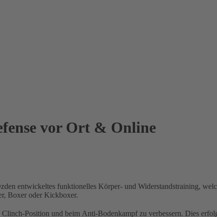
nse vor Ort & Online
 Özden entwickeltes
funktionelles Körper- und Widerstandstraining
, wel
er
,
Boxer
oder
Kickboxer
.
Clinch-Position
und beim
Anti-Bodenkampf
zu verbessern. Dies erfol