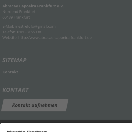
Abracae Capoeira Frankfurt e.V.
Nordend Frankfurt
60489 Frankfurt
E-Mail:
mestrefofo@gmail.com
Telefon: 0160-3155338
Website:
http://www.abracae-capoeira-frankfurt.de
SITEMAP
Kontakt
KONTAKT
Kontakt
aufnehmen