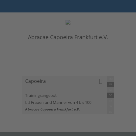
Abracae Capoeira Frankfurt e.V.
MO
Capoeira
DI
MI
Trainingsangebot
DO
FR
Frauen und Männer von 4 bis 100
SA
Abracae Capoeira Frankfurt e.V.
SO