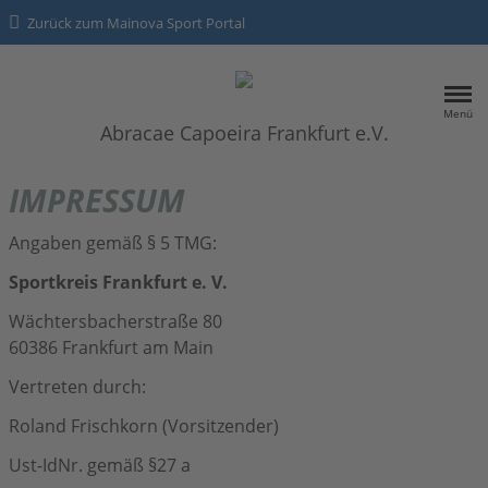
Zurück zum Mainova Sport Portal
Menü
Abracae Capoeira Frankfurt e.V.
HOME
IMPRESSUM
SPORTANGEBOTE
Angaben gemäß § 5 TMG:
Sportkreis Frankfurt e. V.
Kontakt
Wächtersbacherstraße 80
Datenschutz
60386 Frankfurt am Main
Vertreten durch:
Impressum
Roland Frischkorn (Vorsitzender)
Ust-IdNr. gemäß §27 a