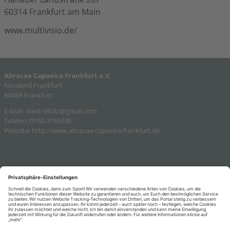
60314 Frankfurt am Main
www.multivisio.de/
Abracae Capoeira Frankfurt e.V.
Nordend Frankfurt
60489 Frankfurt
E-Mail:
mestrefofo@gmail.com
Telefon: 0160-3155338
Website:
http://www.abracae-capoeira-frankfurt.de
SITEMAP
Kontakt
KONTAKT