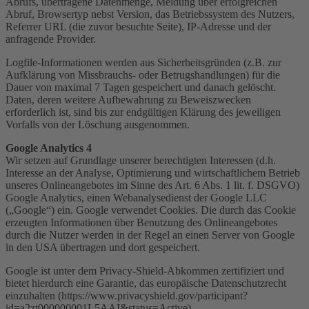
Abrufs, übertragene Datenmenge, Meldung über erfolgreichen
Abruf, Browsertyp nebst Version, das Betriebssystem des Nutzers,
Referrer URL (die zuvor besuchte Seite), IP-Adresse und der
anfragende Provider.
Logfile-Informationen werden aus Sicherheitsgründen (z.B. zur
Aufklärung von Missbrauchs- oder Betrugshandlungen) für die
Dauer von maximal 7 Tagen gespeichert und danach gelöscht.
Daten, deren weitere Aufbewahrung zu Beweiszwecken
erforderlich ist, sind bis zur endgültigen Klärung des jeweiligen
Vorfalls von der Löschung ausgenommen.
Google Analytics 4
Wir setzen auf Grundlage unserer berechtigten Interessen (d.h.
Interesse an der Analyse, Optimierung und wirtschaftlichem Betrieb
unseres Onlineangebotes im Sinne des Art. 6 Abs. 1 lit. f. DSGVO)
Google Analytics, einen Webanalysedienst der Google LLC
(„Google“) ein. Google verwendet Cookies. Die durch das Cookie
erzeugten Informationen über Benutzung des Onlineangebotes
durch die Nutzer werden in der Regel an einen Server von Google
in den USA übertragen und dort gespeichert.
Google ist unter dem Privacy-Shield-Abkommen zertifiziert und
bietet hierdurch eine Garantie, das europäische Datenschutzrecht
einzuhalten (https://www.privacyshield.gov/participant?
id=a2zt000000001L5AAI&status=Active).