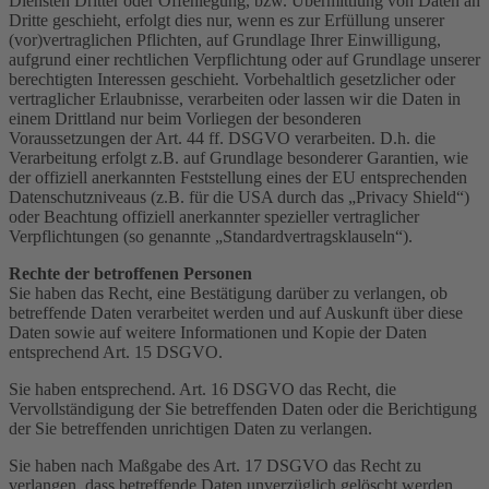
Diensten Dritter oder Offenlegung, bzw. Übermittlung von Daten an
Dritte geschieht, erfolgt dies nur, wenn es zur Erfüllung unserer
(vor)vertraglichen Pflichten, auf Grundlage Ihrer Einwilligung,
aufgrund einer rechtlichen Verpflichtung oder auf Grundlage unserer
berechtigten Interessen geschieht. Vorbehaltlich gesetzlicher oder
vertraglicher Erlaubnisse, verarbeiten oder lassen wir die Daten in
einem Drittland nur beim Vorliegen der besonderen
Voraussetzungen der Art. 44 ff. DSGVO verarbeiten. D.h. die
Verarbeitung erfolgt z.B. auf Grundlage besonderer Garantien, wie
der offiziell anerkannten Feststellung eines der EU entsprechenden
Datenschutzniveaus (z.B. für die USA durch das „Privacy Shield“)
oder Beachtung offiziell anerkannter spezieller vertraglicher
Verpflichtungen (so genannte „Standardvertragsklauseln“).
Rechte der betroffenen Personen
Sie haben das Recht, eine Bestätigung darüber zu verlangen, ob
betreffende Daten verarbeitet werden und auf Auskunft über diese
Daten sowie auf weitere Informationen und Kopie der Daten
entsprechend Art. 15 DSGVO.
Sie haben entsprechend. Art. 16 DSGVO das Recht, die
Vervollständigung der Sie betreffenden Daten oder die Berichtigung
der Sie betreffenden unrichtigen Daten zu verlangen.
Sie haben nach Maßgabe des Art. 17 DSGVO das Recht zu
verlangen, dass betreffende Daten unverzüglich gelöscht werden,