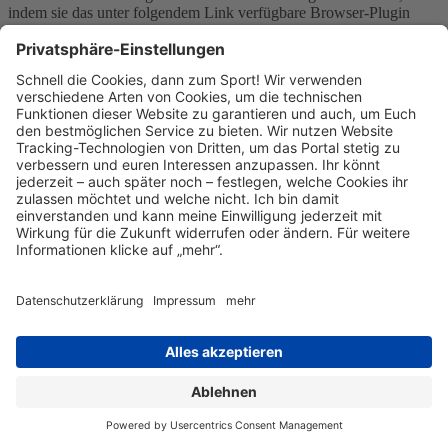
indem sie das unter folgendem Link verfügbare Browser-Plugin
herunterladen und installieren:
http://tools.google.com/dlpage/gaoptout?hl=de.
Weitere Informationen zur Datennutzung durch Google,
Einstellungs- und Widerspruchsmöglichkeiten, erfahren Sie in der
Datenschutzerklärung von Google
(https://policies.google.com/technologies/ads) sowie in den
Einstellungen für die Darstellung von Werbeeinblendungen durch
Google (https://adssettings.google.com/authenticated).
Die personenbezogenen Daten der Nutzer werden nach 14 Monaten
gelöscht oder anonymisiert.
Google Tag Manager
Wir verwenden den Dienst namens Google Tag Manager von
Google. "Google" ist eine Firmengruppe und besteht aus den
Firmen Google Ireland Ltd. (Anbieter des Dienstes), Gordon House,
Barrow Street, Dublin 4, Irland sowie Google LLC, 1600
Amphitheatre Parkway, Mountain View, CA 94043, USA sowie
andere verbundene Unternehmen der Google LLC. Wir haben einen
Auftragsverarbeitungsvertrag mit Google abgeschlossen. Der
Google Tag Manager ist ein Hilfsdienst und verarbeitet selbst
personenbezogenen Daten nur zu technisch notwendigen Zwecken.