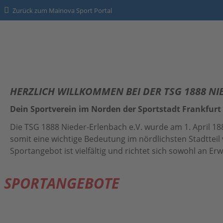
Zurück zum Mainova Sport Portal
HOME
HERZLICH WILLKOMMEN BEI DER TSG 1888 N
ÜBER UNS
Dein Sportverein im Norden der Sportstadt Frankfurt
Die TSG 1888 Nieder-Erlenbach e.V. wurde am 1. April 188
SPORTANGEBOTE
Der Vorstand
somit eine wichtige Bedeutung im nördlichsten Stadtteil 
Sportangebot ist vielfältig und richtet sich sowohl an E
Mitglied werden
Kontakt
SPORTANGEBOTE
Datenschutz
Impressum