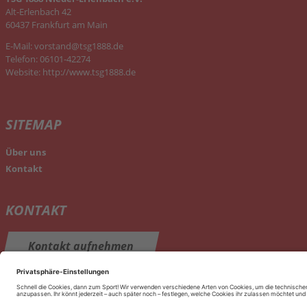
Alt-Erlenbach 42
60437 Frankfurt am Main
E-Mail:
vorstand@tsg1888.de
Telefon: 06101-42274
Website:
http://www.tsg1888.de
SITEMAP
Über uns
Kontakt
KONTAKT
Kontakt
aufnehmen