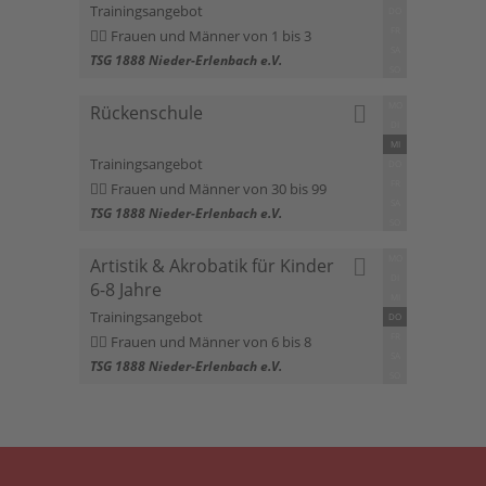
Trainingsangebot
DO
FR
Frauen und Männer von 1 bis 3
SA
TSG 1888 Nieder-Erlenbach e.V.
SO
MO
Rückenschule
DI
MI
Trainingsangebot
DO
FR
Frauen und Männer von 30 bis 99
SA
TSG 1888 Nieder-Erlenbach e.V.
SO
MO
Artistik & Akrobatik für Kinder
DI
6-8 Jahre
MI
Trainingsangebot
DO
FR
Frauen und Männer von 6 bis 8
SA
TSG 1888 Nieder-Erlenbach e.V.
SO