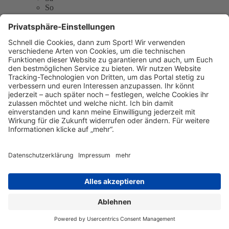
So
SPVGG 05 Frankfurt Oberrad e.V.
Sachsenhäuser Landwehrweg
60599 Frankfurt am Main
E-Mail:
info@oberrad05.de
Telefon: 0163-7649779
Website:
http://www.oberrad05.de
Sitemap
Kontakt
Kontakt
Kontakt
aufnehmen
Datenschutz
Datenschutzeinstellungen
Impressum
© 2026 Mainova Sport