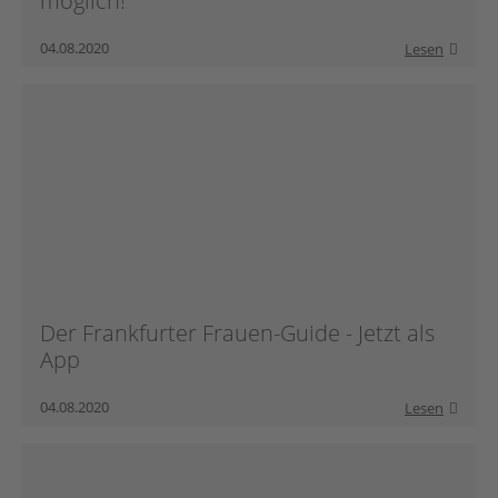
möglich!
Botschafter:innen
04.08.2020
Lesen
Für Vereine
Team
Partner
Partnersportkreise
AGB
Downloads
Der Frankfurter Frauen-Guide - Jetzt als
App
04.08.2020
Lesen