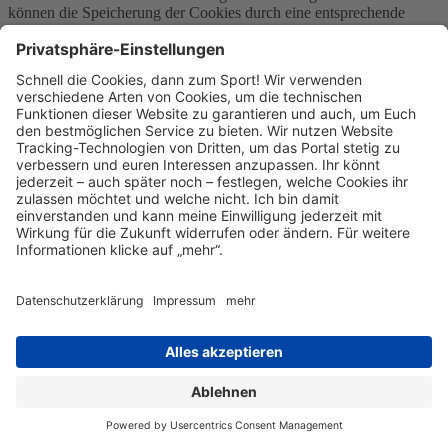
können die Speicherung der Cookies durch eine entsprechende
Einstellung ihrer Browser-Software verhindern; die Nutzer können
darüber hinaus die Erfassung der durch das Cookie erzeugten und
auf ihre Nutzung des Onlineangebotes bezogenen Daten an Google
sowie die Verarbeitung dieser Daten durch Google verhindern,
indem sie das unter folgendem Link verfügbare Browser-Plugin
herunterladen und installieren:
http://tools.google.com/dlpage/gaoptout?hl=de.
Weitere Informationen zur Datennutzung durch Google,
Einstellungs- und Widerspruchsmöglichkeiten, erfahren Sie in der
Datenschutzerklärung von Google
(https://policies.google.com/technologies/ads) sowie in den
Einstellungen für die Darstellung von Werbeeinblendungen durch
Google (https://adssettings.google.com/authenticated).
Die personenbezogenen Daten der Nutzer werden nach 14 Monaten
gelöscht oder anonymisiert.
Google Tag Manager
Wir verwenden den Dienst namens Google Tag Manager von
Google. "Google" ist eine Firmengruppe und besteht aus den
Firmen Google Ireland Ltd. (Anbieter des Dienstes), Gordon House,
Barrow Street, Dublin 4, Irland sowie Google LLC, 1600