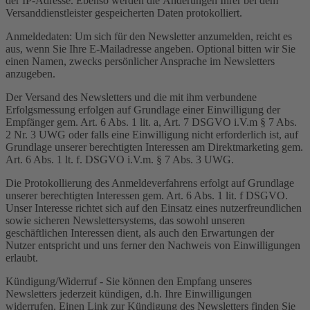
der IP-Adresse. Ebenso werden die Änderungen Ihrer bei dem
Versanddienstleister gespeicherten Daten protokolliert.
Anmeldedaten: Um sich für den Newsletter anzumelden, reicht es
aus, wenn Sie Ihre E-Mailadresse angeben. Optional bitten wir Sie
einen Namen, zwecks persönlicher Ansprache im Newsletters
anzugeben.
Der Versand des Newsletters und die mit ihm verbundene
Erfolgsmessung erfolgen auf Grundlage einer Einwilligung der
Empfänger gem. Art. 6 Abs. 1 lit. a, Art. 7 DSGVO i.V.m § 7 Abs.
2 Nr. 3 UWG oder falls eine Einwilligung nicht erforderlich ist, auf
Grundlage unserer berechtigten Interessen am Direktmarketing gem.
Art. 6 Abs. 1 lt. f. DSGVO i.V.m. § 7 Abs. 3 UWG.
Die Protokollierung des Anmeldeverfahrens erfolgt auf Grundlage
unserer berechtigten Interessen gem. Art. 6 Abs. 1 lit. f DSGVO.
Unser Interesse richtet sich auf den Einsatz eines nutzerfreundlichen
sowie sicheren Newslettersystems, das sowohl unseren
geschäftlichen Interessen dient, als auch den Erwartungen der
Nutzer entspricht und uns ferner den Nachweis von Einwilligungen
erlaubt.
Kündigung/Widerruf - Sie können den Empfang unseres
Newsletters jederzeit kündigen, d.h. Ihre Einwilligungen
widerrufen. Einen Link zur Kündigung des Newsletters finden Sie