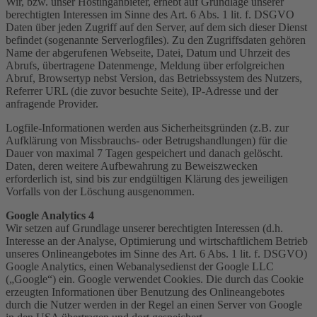
Wir, bzw. unser Hostinganbieter, erhebt auf Grundlage unserer
berechtigten Interessen im Sinne des Art. 6 Abs. 1 lit. f. DSGVO
Daten über jeden Zugriff auf den Server, auf dem sich dieser Dienst
befindet (sogenannte Serverlogfiles). Zu den Zugriffsdaten gehören
Name der abgerufenen Webseite, Datei, Datum und Uhrzeit des
Abrufs, übertragene Datenmenge, Meldung über erfolgreichen
Abruf, Browsertyp nebst Version, das Betriebssystem des Nutzers,
Referrer URL (die zuvor besuchte Seite), IP-Adresse und der
anfragende Provider.
Logfile-Informationen werden aus Sicherheitsgründen (z.B. zur
Aufklärung von Missbrauchs- oder Betrugshandlungen) für die
Dauer von maximal 7 Tagen gespeichert und danach gelöscht.
Daten, deren weitere Aufbewahrung zu Beweiszwecken
erforderlich ist, sind bis zur endgültigen Klärung des jeweiligen
Vorfalls von der Löschung ausgenommen.
Google Analytics 4
Wir setzen auf Grundlage unserer berechtigten Interessen (d.h.
Interesse an der Analyse, Optimierung und wirtschaftlichem Betrieb
unseres Onlineangebotes im Sinne des Art. 6 Abs. 1 lit. f. DSGVO)
Google Analytics, einen Webanalysedienst der Google LLC
(„Google“) ein. Google verwendet Cookies. Die durch das Cookie
erzeugten Informationen über Benutzung des Onlineangebotes
durch die Nutzer werden in der Regel an einen Server von Google