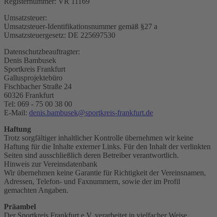
Registernummer: VR 11169
Umsatzsteuer:
Umsatzsteuer-Identifikationsnummer gemäß §27 a
Umsatzsteuergesetz: DE 225697530
Datenschutzbeauftragter:
Denis Bambusek
Sportkreis Frankfurt
Gallusprojektebüro
Fischbacher Straße 24
60326 Frankfurt
Tel: 069 - 75 00 38 00
E-Mail:
denis.bambusek@sportkreis-frankfurt.de
Haftung
Trotz sorgfältiger inhaltlicher Kontrolle übernehmen wir keine
Haftung für die Inhalte externer Links. Für den Inhalt der verlinkten
Seiten sind ausschließlich deren Betreiber verantwortlich.
Hinweis zur Vereinsdatenbank
Wir übernehmen keine Garantie für Richtigkeit der Vereinsnamen,
Adressen, Telefon- und Faxnummern, sowie der im Profil
gemachten Angaben.
Präambel
Der Sportkreis Frankfurt e.V. verarbeitet in vielfacher Weise