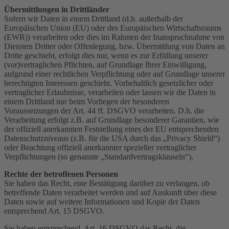
Übermittlungen in Drittländer
Sofern wir Daten in einem Drittland (d.h. außerhalb der
Europäischen Union (EU) oder des Europäischen Wirtschaftsraums
(EWR)) verarbeiten oder dies im Rahmen der Inanspruchnahme von
Diensten Dritter oder Offenlegung, bzw. Übermittlung von Daten an
Dritte geschieht, erfolgt dies nur, wenn es zur Erfüllung unserer
(vor)vertraglichen Pflichten, auf Grundlage Ihrer Einwilligung,
aufgrund einer rechtlichen Verpflichtung oder auf Grundlage unserer
berechtigten Interessen geschieht. Vorbehaltlich gesetzlicher oder
vertraglicher Erlaubnisse, verarbeiten oder lassen wir die Daten in
einem Drittland nur beim Vorliegen der besonderen
Voraussetzungen der Art. 44 ff. DSGVO verarbeiten. D.h. die
Verarbeitung erfolgt z.B. auf Grundlage besonderer Garantien, wie
der offiziell anerkannten Feststellung eines der EU entsprechenden
Datenschutzniveaus (z.B. für die USA durch das „Privacy Shield“)
oder Beachtung offiziell anerkannter spezieller vertraglicher
Verpflichtungen (so genannte „Standardvertragsklauseln“).
Rechte der betroffenen Personen
Sie haben das Recht, eine Bestätigung darüber zu verlangen, ob
betreffende Daten verarbeitet werden und auf Auskunft über diese
Daten sowie auf weitere Informationen und Kopie der Daten
entsprechend Art. 15 DSGVO.
Sie haben entsprechend. Art. 16 DSGVO das Recht, die