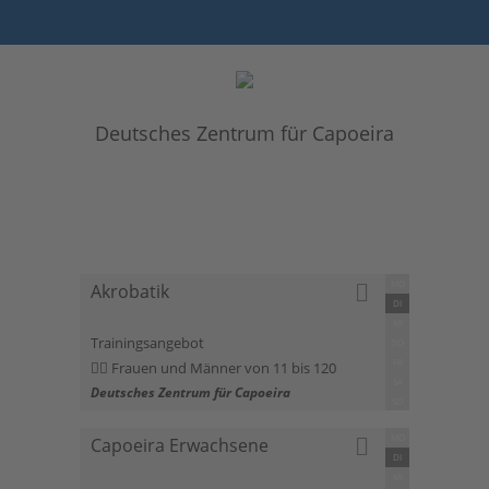
Deutsches Zentrum für Capoeira
MO
Akrobatik
DI
MI
Trainingsangebot
DO
FR
Frauen und Männer von 11 bis 120
SA
Deutsches Zentrum für Capoeira
SO
MO
Capoeira Erwachsene
DI
MI