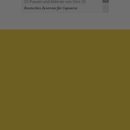
Frauen und Männer von 3 bis 10
SA
Deutsches Zentrum für Capoeira
SO