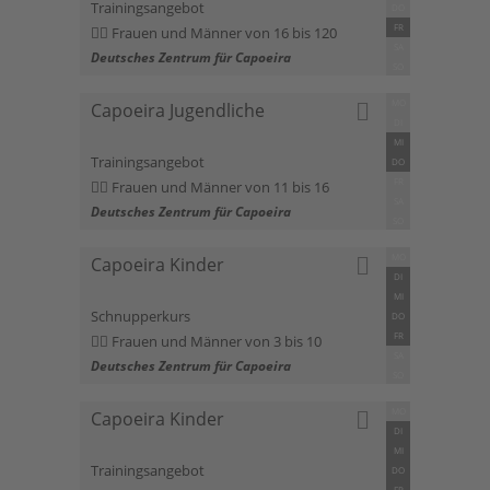
Trainingsangebot
DO
FR
Frauen und Männer von 16 bis 120
SA
Deutsches Zentrum für Capoeira
SO
MO
Capoeira Jugendliche
DI
MI
Trainingsangebot
DO
FR
Frauen und Männer von 11 bis 16
SA
Deutsches Zentrum für Capoeira
SO
MO
Capoeira Kinder
DI
MI
Schnupperkurs
DO
FR
Frauen und Männer von 3 bis 10
SA
Deutsches Zentrum für Capoeira
SO
MO
Capoeira Kinder
DI
MI
Trainingsangebot
DO
FR