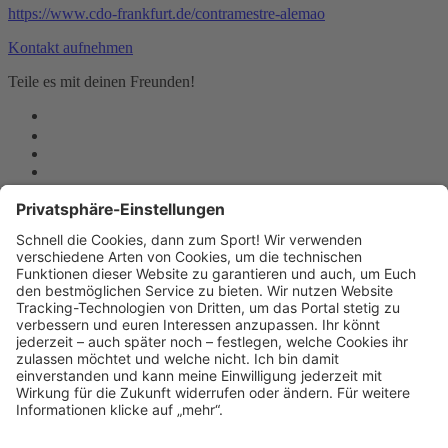
https://www.cdo-frankfurt.de/contramestre-alemao
Kontakt aufnehmen
Teile es mit deinen Freunden!
Deutsches Zentrum für Capoeira
Sophienstraße 70
60487 Frankfurt am Main
E-Mail:
alemaocdo@gmail.com
Telefon: +49 178 5273667
Website:
https://www.cdo-frankfurt.de
Sitemap
Kontakt
Kontakt