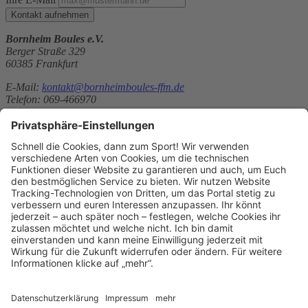
Kontakt aufnehmen
Bornheim Boules e.V.
Berger Straße 329
60385 Frankfurt
E-Mail:
kontakt@bornheimboules-ffm.de
Telefon: 069-466970
Bornheim Boules e.V.
Berger Straße 329
60385 Frankfurt
E-Mail:
kontakt@bornheimboules-ffm.de
Telefon: 069-466970
Website:
http://www.bornheimboules-ffm.de
Sitemap
Kontakt
Kontakt
Kontakt