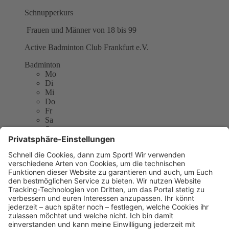
Schnupperkurs
Frauen und Männer von 18 bis 99
Active Badminton Club Frankfurt e.V.
Badminton
Mo
Di
Mi
Do
Fr
Sa
So
Active Badminton Club Frankfurt e.V.
(c/o Mathias Daum) Im Klingenfeld 13
60435 Frankfurt am Main
E-Mail:
info@abc-frankfurt.de
Website:
http://www.abc-frankfurt.de
Sitemap