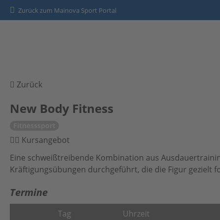
Zurück zum Mainova Sport Portal
HOME
Zurück
SPORTANGEBOTE
New Body Fitness
Fitnesssport
Kontakt
Kursangebot
Datenschutz
Eine schweißtreibende Kombination aus Ausdauertrainin
Kräftigungsübungen durchgeführt, die die Figur gezielt 
Impressum
Termine
Tag
Uhrzeit