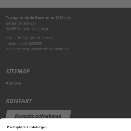
Turngemeinde Bornheim 1860 e.V.
Berger Straße 294
60385 Frankfurt am Main
E-Mail:
info@tgbornheim.de
Telefon: 069-4600040
Website:
http://www.tgbornheim.de
SITEMAP
Kontakt
KONTAKT
Kontakt
aufnehmen