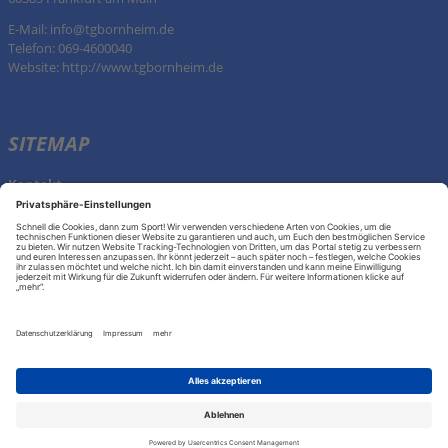
E-Mail:
info@tgbornheim.de
Telefon: 069-4600040
Website:
http://www.tgbornheim.de
SITEMAP
Kontakt
KONTAKT
Kontakt
aufnehmen
Datenschutz
Datenschutzeinstellungen
Impressum
© 2026 Mainova Sport