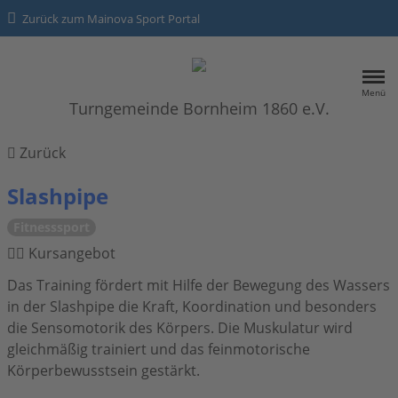
Zurück zum Mainova Sport Portal
Menü
Turngemeinde Bornheim 1860 e.V.
HOME
Zurück
SPORTANGEBOTE
Slashpipe
Fitnesssport
Kontakt
Kursangebot
Datenschutz
Das Training fördert mit Hilfe der Bewegung des Wassers
in der Slashpipe die Kraft, Koordination und besonders
Impressum
die Sensomotorik des Körpers. Die Muskulatur wird
gleichmäßig trainiert und das feinmotorische
Körperbewusstsein gestärkt.