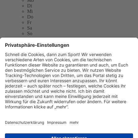
Mo
Di
Mi
Do
Fr
Sa
So
TuS Nieder-Eschbach 1894 e.V.
Alt Nieder-Eschbach 23c
60437 Frankfurt am Main
E-Mail:
info@tus1894.de
Telefon: 069-5076480
Website:
https://www.tus1894.de
Sitemap
Kontakt
Kontakt
Kontakt
aufnehmen