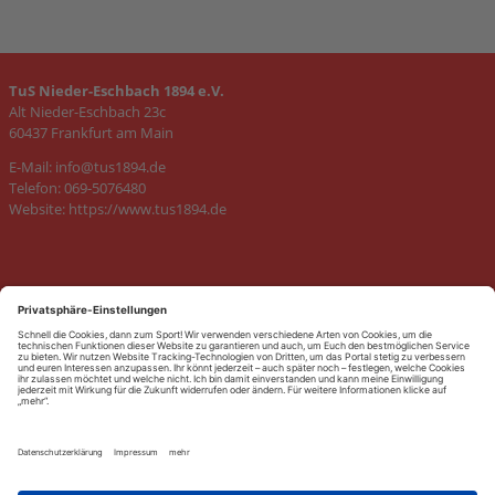
TuS Nieder-Eschbach 1894 e.V.
Alt Nieder-Eschbach 23c
60437 Frankfurt am Main
E-Mail:
info@tus1894.de
Telefon: 069-5076480
Website:
https://www.tus1894.de
SITEMAP
Kontakt
KONTAKT
Kontakt
aufnehmen