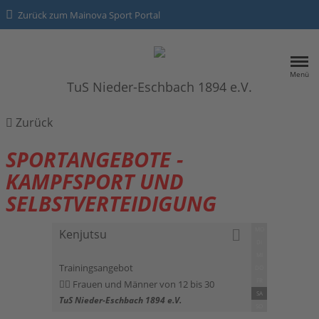
Zurück zum Mainova Sport Portal
Menü
TuS Nieder-Eschbach 1894 e.V.
HOME
Zurück
SPORTANGEBOTE
SPORTANGEBOTE -
KAMPFSPORT UND
Kontakt
SELBSTVERTEIDIGUNG
Datenschutz
MO
Kenjutsu
DI
Impressum
MI
Trainingsangebot
DO
FR
Frauen und Männer von 12 bis 30
SA
TuS Nieder-Eschbach 1894 e.V.
SO