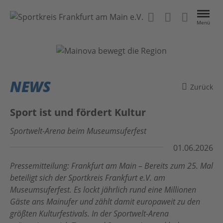
Menü
VEREINE
EVENTS
NEWS
Zurück
NEWS
Sport ist und fördert Kultur
ÜBER UNS
Sportwelt-Arena beim Museumsuferfest
01.06.2026
Kontakt
Das Projekt
Pressemitteilung:
Frankfurt am Main
–
Bereits zum 25. Mal
Home
Anleitung
beteiligt sich der Sportkreis Frankfurt e.V. am
Museumsuferfest. Es lockt jährlich rund eine Millionen
#BeActive FrankfurtRheinMain
Datenschutz
Gäste ans Mainufer und zählt damit europaweit zu den
größten Kulturfestivals. In der Sportwelt-Arena
MainSport APP
Impressum