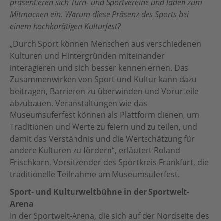
präsentieren sich Turn- und Sportvereine und laden zum
Botschafter:innen
Mitmachen ein. Warum diese Präsenz des Sports bei
Für Vereine
einem hochkarätigen Kulturfest?
Team
„Durch Sport können Menschen aus verschiedenen
Partner
Kulturen und Hintergründen miteinander
interagieren und sich besser kennenlernen. Das
Partnersportkreise
Zusammenwirken von Sport und Kultur kann dazu
AGB
beitragen, Barrieren zu überwinden und Vorurteile
abzubauen. Veranstaltungen wie das
Downloads
Museumsuferfest können als Plattform dienen, um
Traditionen und Werte zu feiern und zu teilen, und
damit das Verständnis und die Wertschätzung für
andere Kulturen zu fördern“, erläutert Roland
Frischkorn, Vorsitzender des Sportkreis Frankfurt, die
traditionelle Teilnahme am Museumsuferfest.
Sport- und Kulturweltbühne in der Sportwelt-
Arena
In der Sportwelt-Arena, die sich auf der Nordseite des