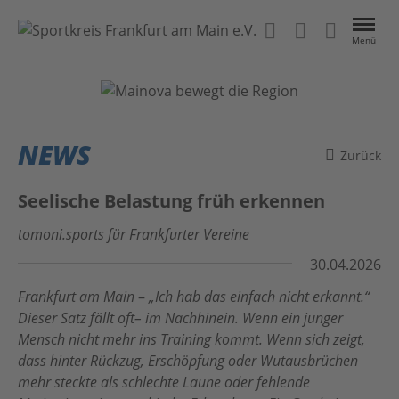
Menü
VEREINE
EVENTS
NEWS
Zurück
NEWS
Seelische Belastung früh erkennen
ÜBER UNS
tomoni.sports für Frankfurter Vereine
30.04.2026
Kontakt
Das Projekt
Frankfurt am Main
–
„Ich hab das einfach nicht erkannt.“
Home
Anleitung
Dieser Satz fällt oft– im Nachhinein. Wenn ein junger
Mensch nicht mehr ins Training kommt. Wenn sich zeigt,
#BeActive FrankfurtRheinMain
Datenschutz
dass hinter Rückzug, Erschöpfung oder Wutausbrüchen
mehr steckte als schlechte Laune oder fehlende
MainSport APP
Impressum