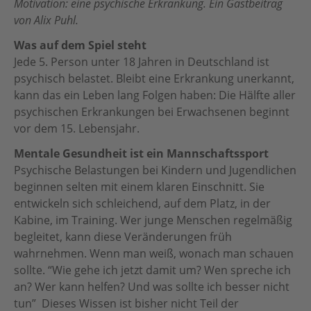
Motivation: eine psychische Erkrankung.
Ein Gastbeitrag
Botschafter:innen
von Alix Puhl.
Für Vereine
Team
Was auf dem Spiel steht
Jede 5. Person unter 18 Jahren in Deutschland ist
Partner
psychisch belastet. Bleibt eine Erkrankung unerkannt,
kann das ein Leben lang Folgen haben: Die Hälfte aller
Partnersportkreise
psychischen Erkrankungen bei Erwachsenen beginnt
AGB
vor dem 15. Lebensjahr.
Mentale Gesundheit ist ein Mannschaftssport
Downloads
Psychische Belastungen bei Kindern und Jugendlichen
beginnen selten mit einem klaren Einschnitt. Sie
entwickeln sich schleichend, auf dem Platz, in der
Kabine, im Training. Wer junge Menschen regelmäßig
begleitet, kann diese Veränderungen früh
wahrnehmen. Wenn man weiß, wonach man schauen
sollte. “Wie gehe ich jetzt damit um? Wen spreche ich
an? Wer kann helfen? Und was sollte ich besser nicht
tun” Dieses Wissen ist bisher nicht Teil der