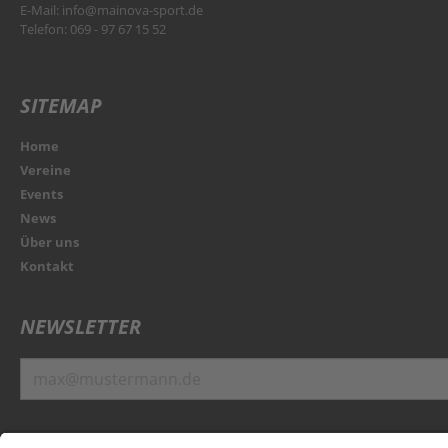
E-Mail:
info@mainova-sport.de
Telefon: 069 - 97 67 15 52
SITEMAP
Home
Vereine
Events
News
Über uns
Kontakt
NEWSLETTER