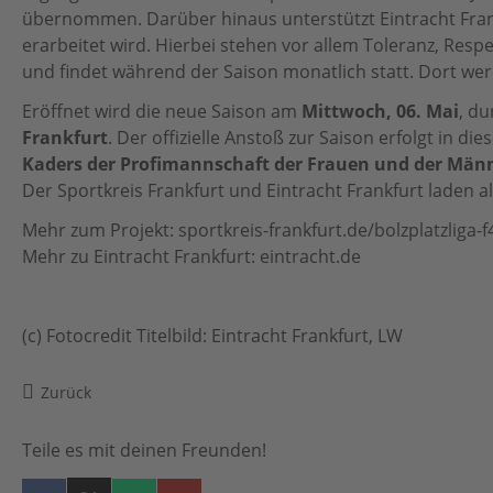
übernommen. Darüber hinaus unterstützt Eintracht Fran
Botschafter:innen
erarbeitet wird. Hierbei stehen vor allem Toleranz, Res
Team
und findet während der Saison monatlich statt. Dort wer
Eröffnet wird die neue Saison am
Mittwoch, 06. Mai
, d
Partner
Frankfurt
. Der offizielle Anstoß zur Saison erfolgt in 
Partnersportkreise
Kaders der Profimannschaft der Frauen und der Män
Der Sportkreis Frankfurt und Eintracht Frankfurt laden all
AGB
Mehr zum Projekt:
sportkreis-frankfurt.de/bolzplatzliga-f
Downloads
Mehr zu Eintracht Frankfurt:
eintracht.de
(c) Fotocredit Titelbild: Eintracht Frankfurt, LW
Zurück
Teile es mit deinen Freunden!