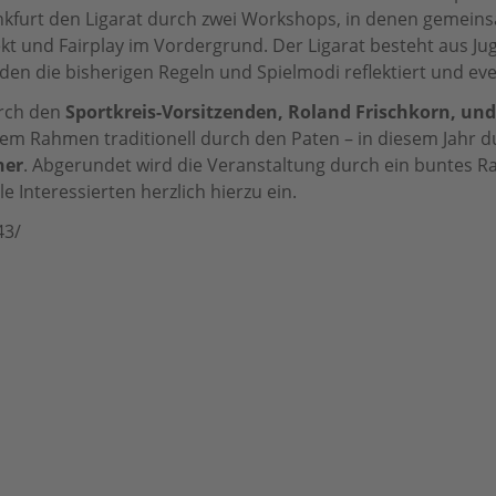
kfurt den Ligarat durch zwei Workshops, in denen gemein
pekt und Fairplay im Vordergrund. Der Ligarat besteht aus J
Für Vereine
den die bisherigen Regeln und Spielmodi reflektiert und ev
urch den
Sportkreis-Vorsitzenden, Roland Frischkorn, und
diesem Rahmen traditionell durch den Paten – in diesem Jahr 
ner
. Abgerundet wird die Veranstaltung durch ein buntes R
e Interessierten herzlich hierzu ein.
43/