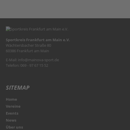
Sportkreis Frankfurt am Main e.V.
Wächtersbacher Straße 80
60386 Frankfurt am Main
E-Mail:
info@mainova-sport.de
Telefon: 069 - 97 67 15 52
SITEMAP
Home
Vereine
Events
News
Über uns