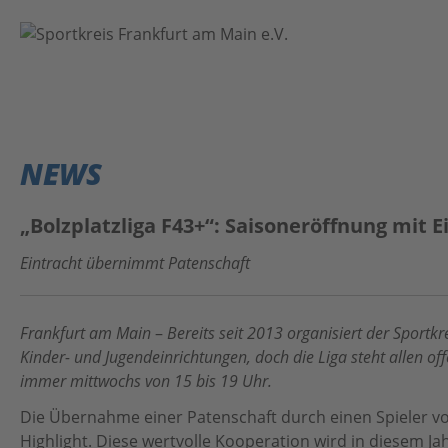
VEREINE
EVENTS
NEWS
NEWS
„Bolzplatzliga F43+“: Saisoneröffnung mit E
ÜBER UNS
Eintracht übernimmt Patenschaft
Kontakt
Das Projekt
Frankfurt am Main
–
Bereits seit 2013 organisiert der Sportkr
Home
Anleitung
Kinder- und Jugendeinrichtungen, doch die Liga steht allen o
immer mittwochs von 15 bis 19 Uhr.
#BeActive FrankfurtRheinMain
Datenschutz
Die Übernahme einer Patenschaft durch einen Spieler von
MainSport APP
Impressum
Highlight. Diese wertvolle Kooperation wird in diesem Ja