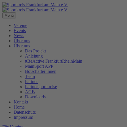
Menü
Vereine
Events
News
Über uns
Über uns
Das Projekt
Anleitung
#BeActive FrankfurtRheinMain
MainSport APP
Botschafter:innen
Team
Partner
Partnersportkreise
AGB
Downloads
Kontakt
Home
Datenschutz
Impressum
Für Vereine