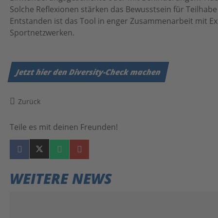
Solche Reflexionen stärken das Bewusstsein für Teilhabe un
Botschafter:innen
Entstanden ist das Tool in enger Zusammenarbeit mit E
Team
Sportnetzwerken.
Partner
Partnersportkreise
Jetzt hier den Diversity-Check machen
AGB
Zurück
Downloads
Teile es mit deinen Freunden!
WEITERE NEWS