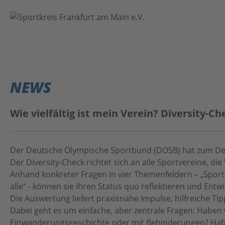
VEREINE
EVENTS
NEWS
NEWS
Wie vielfältig ist mein Verein? Diversity-
ÜBER UNS
Der Deutsche Olympische Sportbund (DOSB) hat zum Deuts
Kontakt
Das Projekt
Der Diversity-Check richtet sich an alle Sportvereine, d
Anhand konkreter Fragen in vier Themenfeldern – „Sporta
Home
Anleitung
alle“ - können sie ihren Status quo reflektieren und Ent
#BeActive FrankfurtRheinMain
Datenschutz
Die Auswertung liefert praxisnahe Impulse, hilfreiche T
Dabei geht es um einfache, aber zentrale Fragen: Haben 
MainSport APP
Impressum
Einwanderungsgeschichte oder mit Behinderungen? Haben