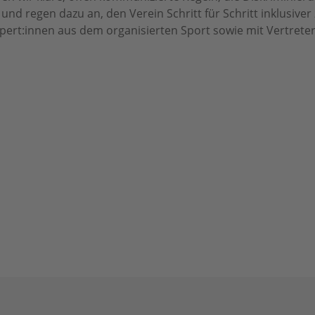
d regen dazu an, den Verein Schritt für Schritt inklusiver zu
xpert:innen aus dem organisierten Sport sowie mit Vertre
Für Vereine