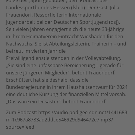
Folge des „Sportgebabbel“, dem Podcast des
Botschafter:innen
Landessportbundes Hessen (lsb h). Der Gast: Julia
Frauendorf, Ressortleiterin Internationale
Für Vereine
Team
Jugendarbeit bei der Deutschen Sportjugend (dsj).
Seit vielen Jahren engagiert sich die heute 33-Jährige
Partner
in ihrem Heimatverein Eintracht Wiesbaden für den
Partnersportkreise
Nachwuchs. Sie ist Abteilungsleiterin, Trainerin – und
betreut im vierten Jahr die
AGB
Freiwilligendienstleistenden in der Volleyabteilung.
„Sie sind eine unfassbare Bereicherung – gerade für
Downloads
unsere jüngeren Mitglieder“, betont Frauendorf.
Erschüttert hat sie deshalb, dass die
Bundesregierung in ihrem Haushaltsentwurf für 2024
eine deutliche Kürzung der finanziellen Mittel vorsah.
„Das wäre ein Desaster“, betont Frauendorf.
Zum Podcast:
https://audio.podigee-cdn.net/1441683-
m-1c967a8783ad2ddce546929d946472e7.mp3?
source=feed