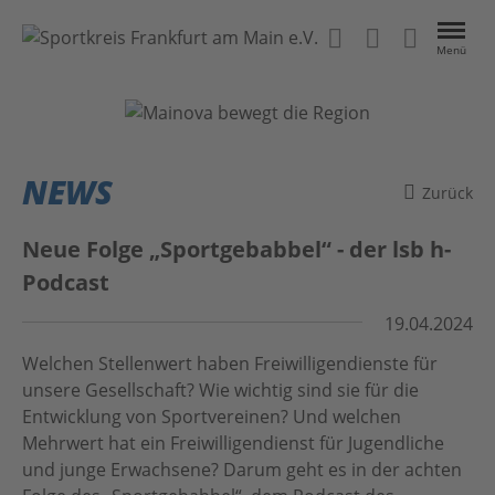
Menü
VEREINE
EVENTS
NEWS
Zurück
NEWS
Neue Folge „Sportgebabbel“ - der lsb h-
ÜBER UNS
Podcast
19.04.2024
Kontakt
Das Projekt
Welchen Stellenwert haben Freiwilligendienste für
Home
Anleitung
unsere Gesellschaft? Wie wichtig sind sie für die
Entwicklung von Sportvereinen? Und welchen
#BeActive FrankfurtRheinMain
Datenschutz
Mehrwert hat ein Freiwilligendienst für Jugendliche
und junge Erwachsene? Darum geht es in der achten
MainSport APP
Impressum