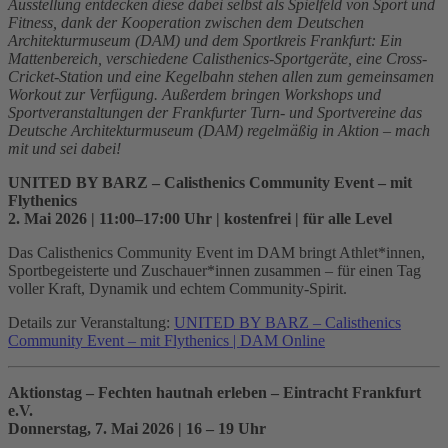
Ausstellung entdecken diese dabei selbst als Spielfeld von Sport und
Fitness, dank der Kooperation zwischen dem Deutschen
Architekturmuseum (DAM) und dem Sportkreis Frankfurt: Ein
Mattenbereich, verschiedene Calisthenics-Sportgeräte, eine Cross-
Cricket-Station und eine Kegelbahn stehen allen zum gemeinsamen
Workout zur Verfügung. Außerdem bringen Workshops und
Sportveranstaltungen der Frankfurter Turn- und Sportvereine das
Deutsche Architekturmuseum (DAM) regelmäßig in Aktion – mach
mit und sei dabei!
UNITED BY BARZ – Calisthenics Community Event – mit
Flythenics
2. Mai 2026 | 11:00–17:00 Uhr | kostenfrei | für alle Level
Das Calisthenics Community Event im DAM bringt Athlet*innen,
Sportbegeisterte und Zuschauer*innen zusammen – für einen Tag
voller Kraft, Dynamik und echtem Community-Spirit.
Details zur Veranstaltung:
UNITED BY BARZ – Calisthenics
Community Event – mit Flythenics | DAM Online
Aktionstag – Fechten hautnah erleben – Eintracht Frankfurt
e.V.
Donnerstag, 7. Mai 2026 | 16 – 19 Uhr