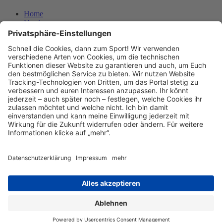
Home
Vereine
Events
News
Über uns
Kontakt
Das Projekt
Team
Partnersportkreise
Mediathek
Downloads
Verein registrieren
Newsletter
Abonnieren
Datenschutz
Datenschutzeinstellungen
Impressum