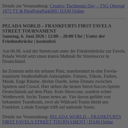
Details zur Veranstaltung:
Creative Tischtennis Day – TSG Oberrad
1872 TT & PingPongPark069 | DAM Online
PELADA WORLD – FRANKFURTS FIRST FAVELA
STREET TOURNAMENT
Samstag, 6. Juni 2026 | 12:00 – 20:00 Uhr | Unter der
Friedensbrücke | kostenfrei
Am 06.06. wird der Streetcourt unter der Friedensbrücke zur Favela.
Pelada World setzt einen klaren Maßstab für Streetsoccer in
Deutschland.
Im Zentrum steht ein urbaner Platz, transformiert in eine Favela-
inspirierte Straßenfußball-Atmosphäre. Fahnen, Trikots, Farben,
Musik. Enge Räume, direkte Duelle, keine Distanz zwischen
Spielern und Crowd. Hier stehen die besten Street-Soccer-Spieler
Deutschlands auf dem Platz. Kein Showcase, sondern echter
Wettbewerb. Sechs Teams treten an. Vier davon geführt von
bekannten Teamheads, zwei als Wildcard-Teams direkt aus
Frankfurt. Lokale Energie trifft auf nationale Szene.
Details zur Veranstaltung:
PELADA WORLD – FRANKFURTS
FIRST FAVELA STREET TOURNAMENT | DAM Online