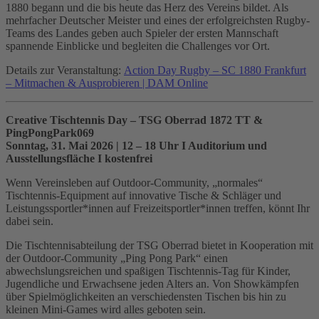
1880 begann und die bis heute das Herz des Vereins bildet. Als
mehrfacher Deutscher Meister und eines der erfolgreichsten Rugby-
Teams des Landes geben auch Spieler der ersten Mannschaft
spannende Einblicke und begleiten die Challenges vor Ort.
Details zur Veranstaltung:
Action Day Rugby – SC 1880 Frankfurt
– Mitmachen & Ausprobieren | DAM Online
Creative Tischtennis Day – TSG Oberrad 1872 TT &
PingPongPark069
Sonntag, 31. Mai 2026 | 12 – 18 Uhr I Auditorium und
Ausstellungsfläche I kostenfrei
Wenn Vereinsleben auf Outdoor-Community, „normales“
Tischtennis-Equipment auf innovative Tische & Schläger und
Leistungssportler*innen auf Freizeitsportler*innen treffen, könnt Ihr
dabei sein.
Die Tischtennisabteilung der TSG Oberrad bietet in Kooperation mit
der Outdoor-Community „Ping Pong Park“ einen
abwechslungsreichen und spaßigen Tischtennis-Tag für Kinder,
Jugendliche und Erwachsene jeden Alters an. Von Showkämpfen
über Spielmöglichkeiten an verschiedensten Tischen bis hin zu
kleinen Mini-Games wird alles geboten sein.