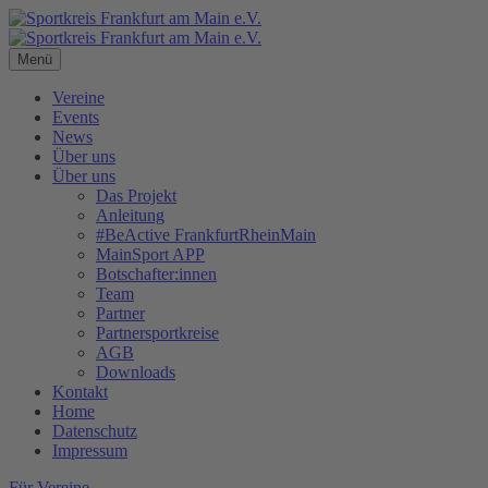
Menü
Vereine
Events
News
Über uns
Über uns
Das Projekt
Anleitung
#BeActive FrankfurtRheinMain
MainSport APP
Botschafter:innen
Team
Partner
Partnersportkreise
AGB
Downloads
Kontakt
Home
Datenschutz
Impressum
Für Vereine